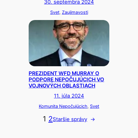
30. septembra 2024
Svet
, 
Zaujimavosti
PREZIDENT WFD MURRAY O
PODPORE NEPOČUJÚCICH VO
VOJNOVÝCH OBLASTIACH
11. júla 2024
Komunita Nepočujúcich
, 
Svet
1
2
Staršie správy
→