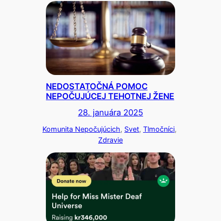
NEDOSTATOČNÁ POMOC
NEPOČUJÚCEJ TEHOTNEJ ŽENE
28. januára 2025
Komunita Nepočujúcich
, 
Svet
, 
Tlmočníci
, 
Zdravie