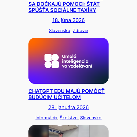
SA DOČKAJÚ POMOCI: ŠTÁT
SPÚŠŤA SOCIÁLNE TAXÍKY
18. júna 2026
Slovensko
, 
Zdravie
CHATGPT EDU MAJÚ POMÔCŤ
BUDÚCIM UČITEĽOM
28. januára 2026
Informácia
, 
Školstvo
, 
Slovensko