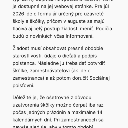
je dostupné na jej webovej stránke. Pre júl
2026 ide o formulár určený pre uzavreté
školy a škôlky, pričom v auguste sa majú
tlačivá aj celý postup žiadosti meniť. Rodičia
budú o novinkách včas informovaní.
Žiadosť musí obsahovať presné obdobie
starostlivosti, údaje o dieťati a podpis
poistenca. Následne ju treba dať potvrdiť
škôlke, zamestnávateľovi (ak ide o
zamestnanca) a až potom doručiť Sociálnej
poisťovni.
Dôležité je, že ošetrovné z dôvodu
uzatvorenia škôlky možno čerpať iba raz
počas jedných prázdnin a maximálne 14
kalendárnych dní. Pri zamestnancoch sa
navyše sleduje, aby v tomto období