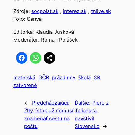
Zdroje:
socpoist.sk
,
interez.sk
,
tnlive.sk
Foto: Canva
Editorka: Klaudia Jusková
Moderátor: Roman Polášek
materská
OČR
prázdniny
škola
SR
zatvorené
←
Predchádzajúci:
Ďalšie:
Piero z
Žltý lístok už nemusí
Talianska
znamenať cestu na
navštívil
poštu
Slovensko
→