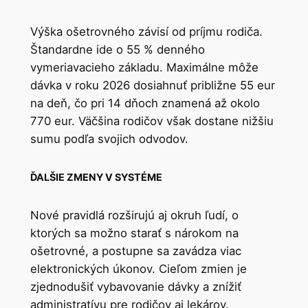
Výška ošetrovného závisí od príjmu rodiča.
Štandardne ide o 55 % denného
vymeriavacieho základu. Maximálne môže
dávka v roku 2026 dosiahnuť približne 55 eur
na deň, čo pri 14 dňoch znamená až okolo
770 eur. Väčšina rodičov však dostane nižšiu
sumu podľa svojich odvodov.
ĎALŠIE ZMENY V SYSTÉME
Nové pravidlá rozširujú aj okruh ľudí, o
ktorých sa možno starať s nárokom na
ošetrovné, a postupne sa zavádza viac
elektronických úkonov. Cieľom zmien je
zjednodušiť vybavovanie dávky a znížiť
administratívu pre rodičov aj lekárov.