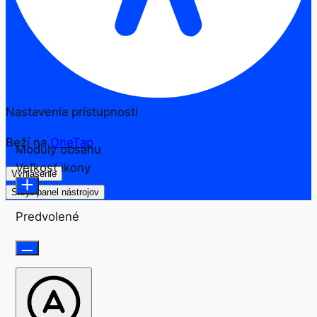
Nastavenia prístupnosti
Beží na
OneTap
Moduly obsahu
Veľkosť ikony
Vyhlásenie
Skryť panel nástrojov
Predvolené