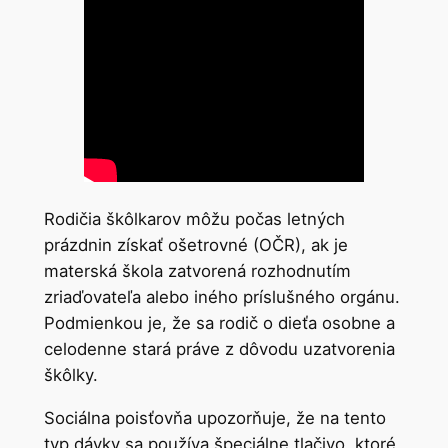
Rodičia škôlkarov môžu počas letných
prázdnin získať ošetrovné (OČR), ak je
materská škola zatvorená rozhodnutím
zriaďovateľa alebo iného príslušného orgánu.
Podmienkou je, že sa rodič o dieťa osobne a
celodenne stará práve z dôvodu uzatvorenia
škôlky.
Sociálna poisťovňa upozorňuje, že na tento
typ dávky sa používa špeciálne tlačivo, ktoré