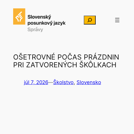
Prejsť
na
Hľadať
obsah
OŠETROVNÉ POČAS PRÁZDNIN
PRI ZATVORENÝCH ŠKÔLKACH
júl 7, 2026
—
Školstvo
, 
Slovensko