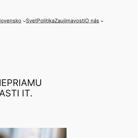
lovensko
Svet
Politika
Zaujimavosti
O nás
NEPRIAMU
STI IT.