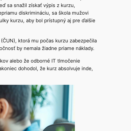
 sa snažil získať výpis z kurzu,
priamu diskrimináciu, sa škola mužovi
ulky kurzu, aby bol prístupný aj pre ďalšie
 (ČUN), ktorá mu počas kurzu zabezpečila
ločnosť by nemala žiadne priame náklady.
íkov alebo že odborné IT tlmočenie
akoniec dohodol, že kurz absolvuje inde,