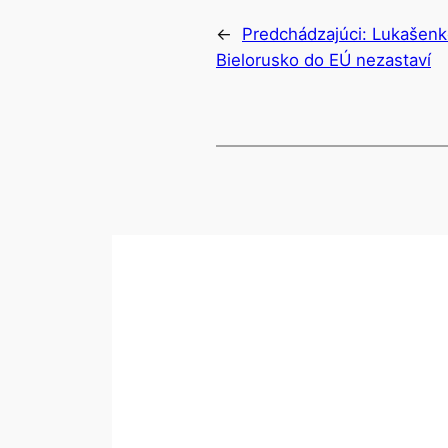
←
Predchádzajúci:
Lukašenko
Bielorusko do EÚ nezastaví