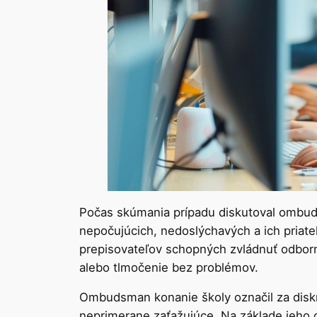
Počas skúmania prípadu diskutoval ombuds
nepočujúcich, nedoslýchavých a ich priateľ
prepisovateľov schopných zvládnuť odborný
alebo tlmočenie bez problémov.
Ombudsman konanie školy označil za diskr
neprimerane zaťažujúce. Na základe jeho o