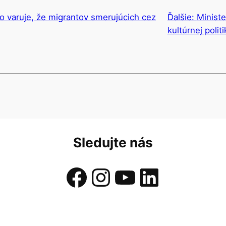
 varuje, že migrantov smerujúcich cez
Ďalšie:
Ministe
kultúrnej politi
Sledujte nás
Facebook
Instagram
YouTube
LinkedIn