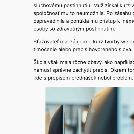
sluchovému postihnutiu. Muž získal kurz v
spoločnosť mu to neumožnila. Po zásahu o
ospravedlnila a ponúkla mu prístup k inému 
osoby so zdravotným postihnutím.
Sťažovateľ mal záujem o kurz tvorby webo
tlmočenie alebo prepis hovoreného slova.
Škola však mala rôzne obavy, ako napríkla
nemusí správne zachytiť prepis. Okrem toh
kde s prepisom prednášok nebol problém.