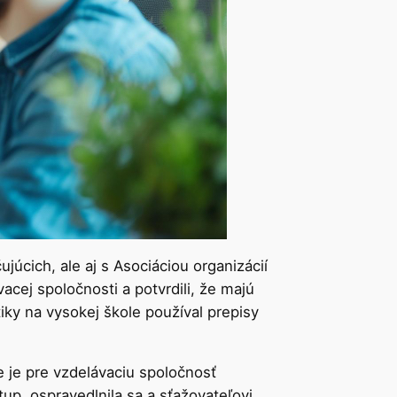
cich, ale aj s Asociáciou organizácií
cej spoločnosti a potvrdili, že majú
iky na vysokej škole používal prepisy
 je pre vzdelávaciu spoločnosť
up, ospravedlnila sa a sťažovateľovi