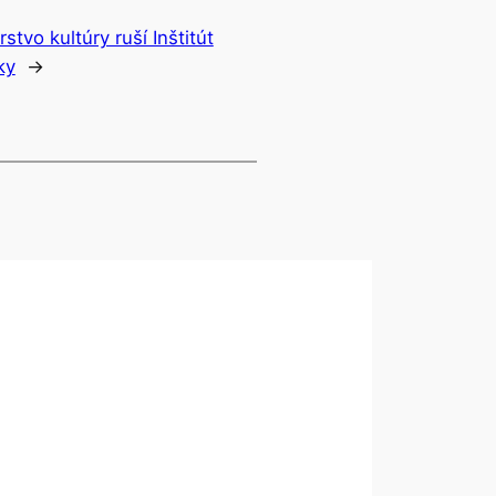
rstvo kultúry ruší Inštitút
ky
→