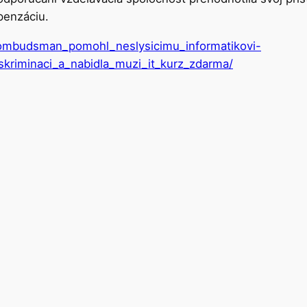
penzáciu.
/ombudsman_pomohl_neslysicimu_informatikovi-
skriminaci_a_nabidla_muzi_it_kurz_zdarma/