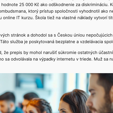
 hodnote 25 000 Kč ako odškodnenie za diskrimináciu. Keď
mbudsmana, ktorý prístup spoločnosti vyhodnotil ako ne
online IT kurzu. Škola tiež na vlastné náklady vytvorí tit
vých stránok a dohodol sa s Českou úniou nepočujúcich
 Táto služba je poskytovaná bezplatne a vzdelávacia spo
d, že prepis by mohol narušiť súkromie ostatných účastn
o sa odvolávala na výpadky internetu v triede. Muž sa n