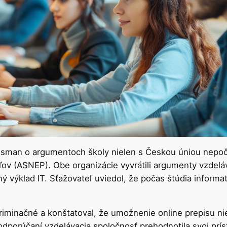
man o argumentoch školy nielen s Českou úniou nepočujú
ov (ASNEP). Obe organizácie vyvrátili argumenty vzdeláva
 výklad IT. Sťažovateľ uviedol, že počas štúdia informat
iminačné a konštatoval, že umožnenie online prepisu nie
dporúčaní vzdelávacia spoločnosť prehodnotila svoj príst