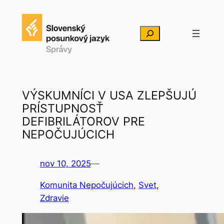
Prejsť
na
Hľadať
obsah
VÝSKUMNÍCI V USA ZLEPŠUJÚ
PRÍSTUPNOSŤ
DEFIBRILÁTOROV PRE
NEPOČUJÚCICH
nov 10, 2025
—
Komunita Nepočujúcich
, 
Svet
, 
Zdravie