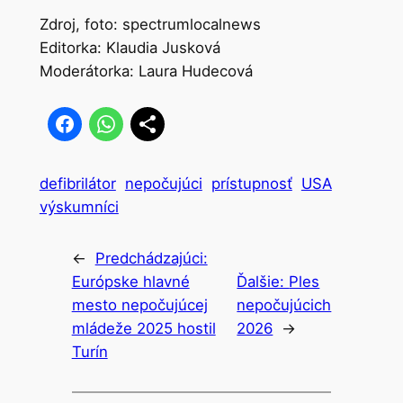
Zdroj, foto: spectrumlocalnews
Editorka: Klaudia Jusková
Moderátorka: Laura Hudecová
defibrilátor
nepočujúci
prístupnosť
USA
výskumníci
←
Predchádzajúci:
Európske hlavné
Ďalšie:
Ples
mesto nepočujúcej
nepočujúcich
mládeže 2025 hostil
2026
→
Turín