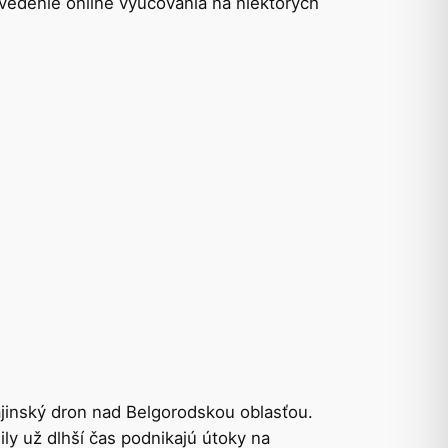
avedenie online vyučovania na niektorých
ajinský dron nad Belgorodskou oblasťou.
ly už dlhší čas podnikajú útoky na