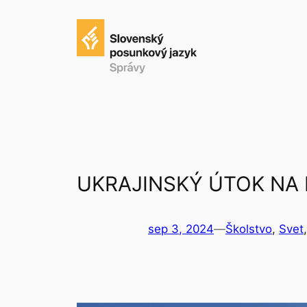
Prejsť
na
obsah
UKRAJINSKÝ ÚTOK NA
sep 3, 2024
—
Školstvo
, 
Svet
,