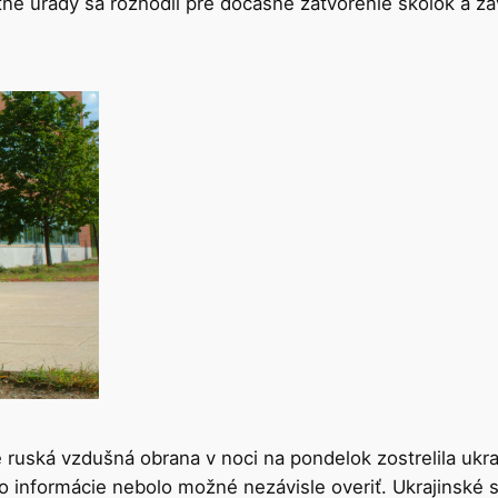
ne úrady sa rozhodli pre dočasné zatvorenie škôlok a z
 ruská vzdušná obrana v noci na pondelok zostrelila ukr
 informácie nebolo možné nezávisle overiť. Ukrajinské si