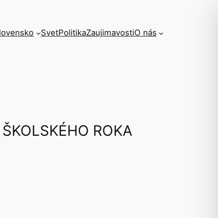
lovensko
Svet
Politika
Zaujimavosti
O nás
K ŠKOLSKÉHO ROKA