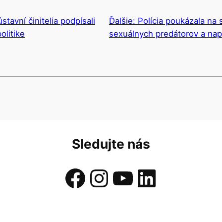
stavní činitelia podpísali
Ďalšie:
Polícia poukázala na 
litike
sexuálnych predátorov a nap
Sledujte nás
Facebook
Instagram
YouTube
LinkedIn