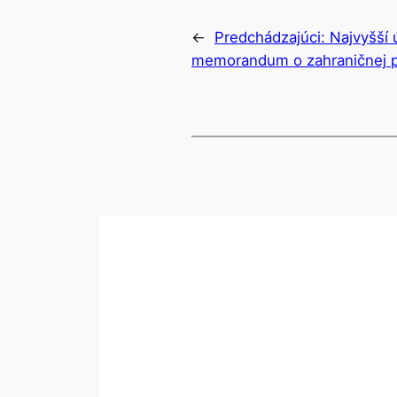
←
Predchádzajúci:
Najvyšší ú
memorandum o zahraničnej po