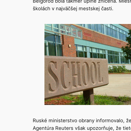
Belgorod bola takmer úplne zničená. Miest
školách v najväčšej mestskej časti.
Ruské ministerstvo obrany informovalo, že
Agentúra Reuters však upozorňuje, že tieto