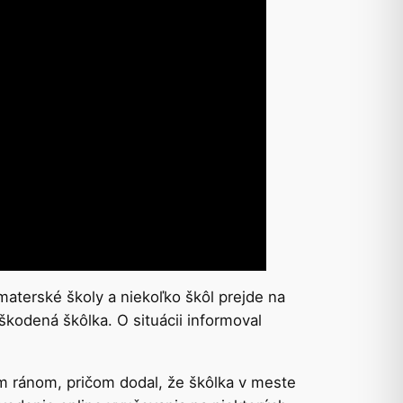
aterské školy a niekoľko škôl prejde na
škodená škôlka. O situácii informoval
m ránom, pričom dodal, že škôlka v meste