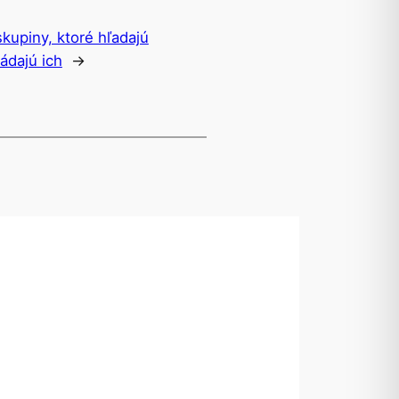
skupiny, ktoré hľadajú
ádajú ich
→