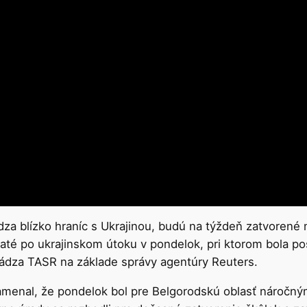
a blízko hraníc s Ukrajinou, budú na týždeň zatvorené m
jaté po ukrajinskom útoku v pondelok, pri ktorom bola po
vádza TASR na základe správy agentúry Reuters.
namenal, že pondelok bol pre Belgorodskú oblasť náročný