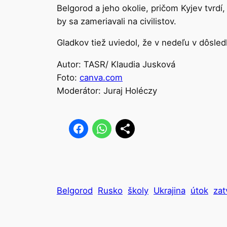
Belgorod a jeho okolie, pričom Kyjev tvrdí,
by sa zameriavali na civilistov.
Gladkov tiež uviedol, že v nedeľu v dôsled
Autor: TASR/ Klaudia Jusková
Foto:
canva.com
Moderátor: Juraj Holéczy
Belgorod
Rusko
školy
Ukrajina
útok
zat