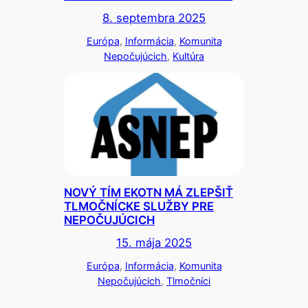
8. septembra 2025
Európa
, 
Informácia
, 
Komunita
Nepočujúcich
, 
Kultúra
NOVÝ TÍM EKOTN MÁ ZLEPŠIŤ
TLMOČNÍCKE SLUŽBY PRE
NEPOČUJÚCICH
15. mája 2025
Európa
, 
Informácia
, 
Komunita
Nepočujúcich
, 
Tlmočníci