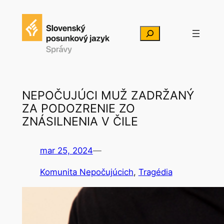
Prejsť
na
Hľadať
obsah
NEPOČUJÚCI MUŽ ZADRŽANÝ
ZA PODOZRENIE ZO
ZNÁSILNENIA V ČILE
mar 25, 2024
—
Komunita Nepočujúcich
, 
Tragédia