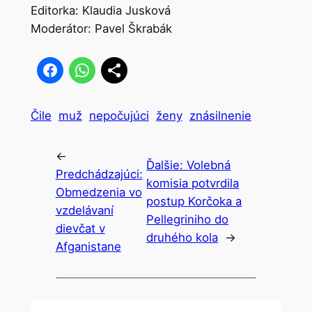
Editorka: Klaudia Jusková
Moderátor: Pavel Škrabák
Čile
muž
nepočujúci
ženy
znásilnenie
←
Ďalšie:
Volebná
Predchádzajúci:
komisia potvrdila
Obmedzenia vo
postup Korčoka a
vzdelávaní
Pellegriniho do
dievčat v
druhého kola
→
Afganistane