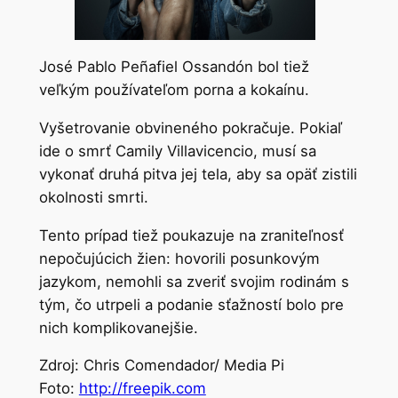
José Pablo Peñafiel Ossandón bol tiež
veľkým používateľom porna a kokaínu.
Vyšetrovanie obvineného pokračuje. Pokiaľ
ide o smrť Camily Villavicencio, musí sa
vykonať druhá pitva jej tela, aby sa opäť zistili
okolnosti smrti.
Tento prípad tiež poukazuje na zraniteľnosť
nepočujúcich žien: hovorili posunkovým
jazykom, nemohli sa zveriť svojim rodinám s
tým, čo utrpeli a podanie sťažností bolo pre
nich komplikovanejšie.
Zdroj: Chris Comendador/ Media Pi
Foto:
http://freepik.com