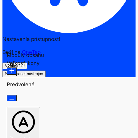
Nastavenia prístupnosti
Beží na
OneTap
Moduly obsahu
Veľkosť ikony
Vyhlásenie
Skryť panel nástrojov
Predvolené