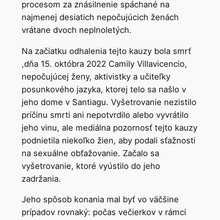
procesom za znásilnenie spáchané na
najmenej desiatich nepočujúcich ženách
vrátane dvoch neplnoletých.
Na začiatku odhalenia tejto kauzy bola smrť
,dňa 15. októbra 2022 Camily Villavicencio,
nepočujúcej ženy, aktivistky a učiteľky
posunkového jazyka, ktorej telo sa našlo v
jeho dome v Santiagu. Vyšetrovanie nezistilo
príčinu smrti ani nepotvrdilo alebo vyvrátilo
jeho vinu, ale mediálna pozornosť tejto kauzy
podnietila niekoľko žien, aby podali sťažnosti
na sexuálne obťažovanie. Začalo sa
vyšetrovanie, ktoré vyústilo do jeho
zadržania.
Jeho spôsob konania mal byť vo väčšine
prípadov rovnaký: počas večierkov v rámci