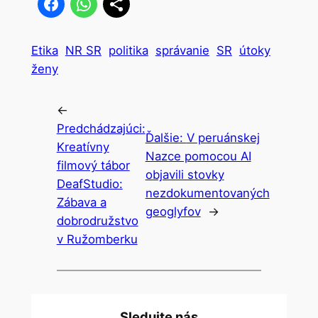
Etika
NR SR
politika
správanie
SR
útoky
ženy
←
Predchádzajúci:
Ďalšie:
V peruánskej
Kreatívny
Nazce pomocou AI
filmový tábor
objavili stovky
DeafStudio:
nezdokumentovaných
Zábava a
geoglyfov
→
dobrodružstvo
v Ružomberku
Sledujte nás