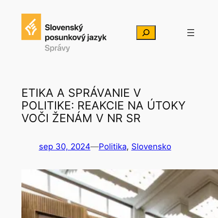
Prejsť
na
Hľadať
obsah
ETIKA A SPRÁVANIE V
POLITIKE: REAKCIE NA ÚTOKY
VOČI ŽENÁM V NR SR
sep 30, 2024
—
Politika
, 
Slovensko