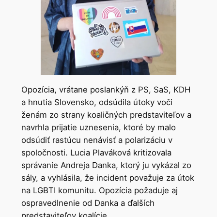
Opozícia, vrátane poslankýň z PS, SaS, KDH
a hnutia Slovensko, odsúdila útoky voči
ženám zo strany koaličných predstaviteľov a
navrhla prijatie uznesenia, ktoré by malo
odsúdiť rastúcu nenávisť a polarizáciu v
spoločnosti. Lucia Plaváková kritizovala
správanie Andreja Danka, ktorý ju vykázal zo
sály, a vyhlásila, že incident považuje za útok
na LGBTI komunitu. Opozícia požaduje aj
ospravedlnenie od Danka a ďalších
predstaviteľov koalície.