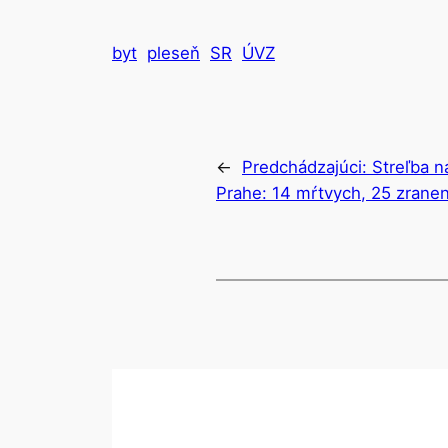
byt
pleseň
SR
ÚVZ
←
Predchádzajúci:
Streľba n
Prahe: 14 mŕtvych, 25 zrane