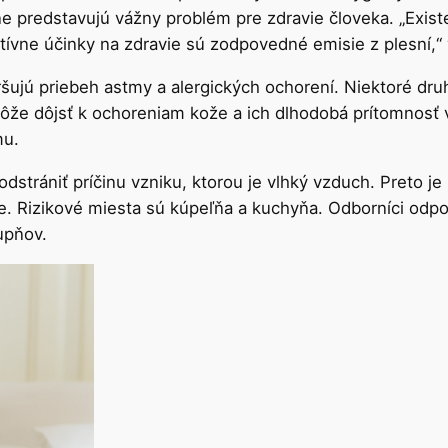
ne predstavujú vážny problém pre zdravie človeka. „Exist
ívne účinky na zdravie sú zodpovedné emisie z plesní,“ v
ršujú priebeh astmy a alergických ochorení. Niektoré dru
že dôjsť k ochoreniam kože a ich dlhodobá prítomnosť 
mu.
 odstrániť príčinu vzniku, ktorou je vlhký vzduch. Preto je
. Rizikové miesta sú kúpeľňa a kuchyňa. Odborníci odpor
tupňov.