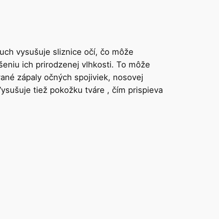
duch vysušuje sliznice očí, čo môže
šeniu ich prirodzenej vlhkosti. To môže
ané zápaly očných spojiviek, nosovej
Vysušuje tiež pokožku tváre , čím prispieva