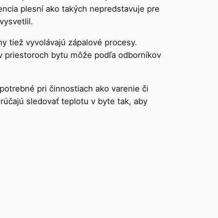
encia plesní ako takých nepredstavuje pre
ysvetlil.
hy tiež vyvolávajú zápalové procesy.
v priestoroch bytu môže podľa odborníkov
 potrebné pri činnostiach ako varenie či
účajú sledovať teplotu v byte tak, aby