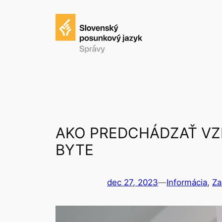
Prejsť
na
obsah
AKO PREDCHÁDZAŤ VZN
BYTE
dec 27, 2023
—
Informácia
, 
Za