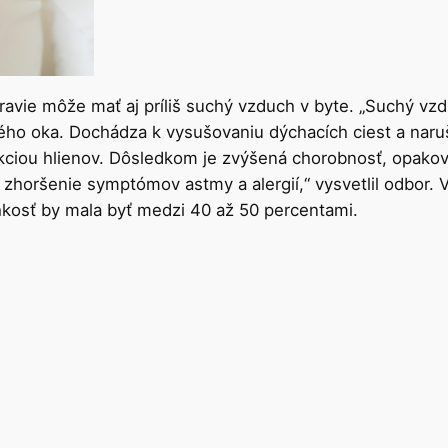
dravie môže mať aj príliš suchý vzduch v byte. „Suchý vz
chého oka. Dochádza k vysušovaniu dýchacích ciest a naru
kciou hlienov. Dôsledkom je zvýšená chorobnosť, opakov
j zhoršenie symptómov astmy a alergií,“ vysvetlil odbor. 
hkosť by mala byť medzi 40 až 50 percentami.