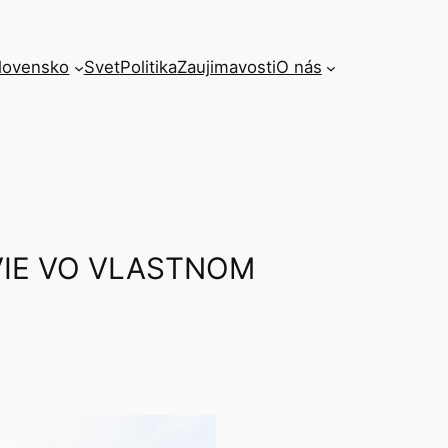
lovensko
Svet
Politika
Zaujimavosti
O nás
VIE VO VLASTNOM