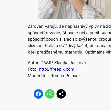
Zároveň varujú, že nepriaznivý vplyv na z
spôsobiť rezanie, štípanie očí a pocit su
spôsobiť opuch slizníc so zvýšenou produ
sliznice, hrdla a dráždivý kašeľ, dokonca a
k jej predčasnému starnutiu. Optimálna vl
Autor: TASR/ Klaudia Jusková
Foto:
http://freepik.com
Moderátor: Roman Polášek