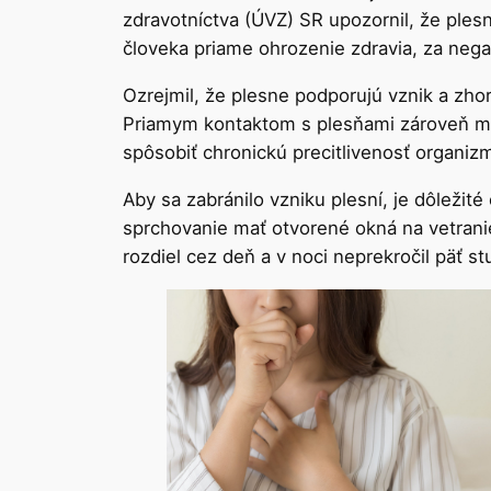
zdravotníctva (ÚVZ) SR upozornil, že ples
človeka priame ohrozenie zdravia, za negat
Ozrejmil, že plesne podporujú vznik a zho
Priamym kontaktom s plesňami zároveň mô
spôsobiť chronickú precitlivenosť organiz
Aby sa zabránilo vzniku plesní, je dôležité
sprchovanie mať otvorené okná na vetranie
rozdiel cez deň a v noci neprekročil päť s