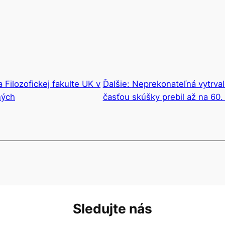
a Filozofickej fakulte UK v
Ďalšie:
Neprekonateľná vytrval
ných
časťou skúšky prebil až na 60.
Sledujte nás