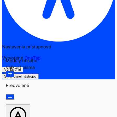
Nastavenia prístupnosti
Vytvorené
OneTap
Moduly obsahu
Veľkosť písma
Vyhlásenie
Skryť panel nástrojov
Predvolené