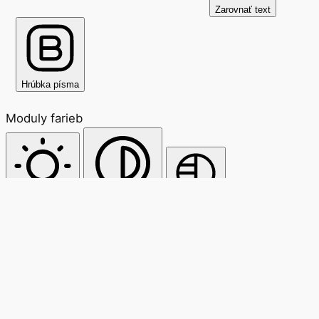
Zarovnať text
Hrúbka písma
Moduly farieb
Svetlý kontrast
Vysoký kontrast
Monochróm
Moduly orientácie
Čítacia línia
Maska na čítanie
Skryť obrázky
Zvýrazniť obsah