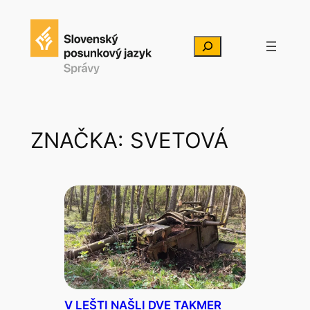
Prejsť
na
Hľadať
obsah
ZNAČKA:
SVETOVÁ
V LEŠTI NAŠLI DVE TAKMER