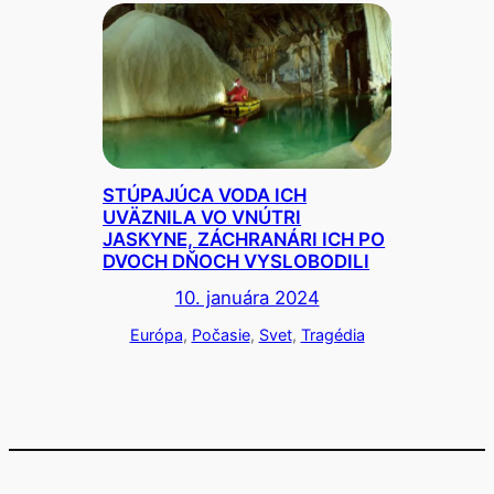
STÚPAJÚCA VODA ICH
UVÄZNILA VO VNÚTRI
JASKYNE, ZÁCHRANÁRI ICH PO
DVOCH DŇOCH VYSLOBODILI
10. januára 2024
Európa
, 
Počasie
, 
Svet
, 
Tragédia