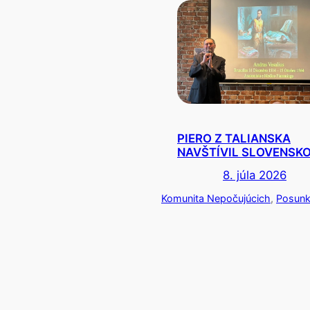
PIERO Z TALIANSKA
NAVŠTÍVIL SLOVENSK
8. júla 2026
Komunita Nepočujúcich
, 
Posunky