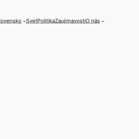
lovensko
Svet
Politika
Zaujimavosti
O nás