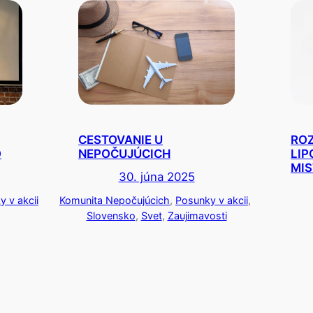
CESTOVANIE U
ROZ
O
NEPOČUJÚCICH
LIP
MIS
30. júna 2025
 v akcii
Komunita Nepočujúcich
, 
Posunky v akcii
, 
Slovensko
, 
Svet
, 
Zaujimavosti