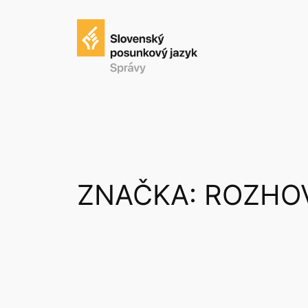
Prejsť
na
obsah
ZNAČKA:
ROZHO