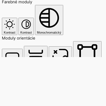
Farebné moduly
Kontrast
Kontrast
Monochromatický
Moduly orientácie
Čítacia linka
Čítacia maska
Skryť obrázky
Zvýrazniť nadpisy
Zastaviť animácie
Zvýrazniť odkazy
Zum Inhalt springen