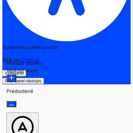
Nastavenia prístupnosti
Beží na
OneTap
Moduly obsahu
Veľkosť ikony
Vyhlásenie
Skryť panel nástrojov
Predvolené