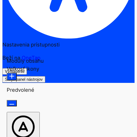
Nastavenia prístupnosti
Beží na
OneTap
Moduly obsahu
Veľkosť ikony
Vyhlásenie
Skryť panel nástrojov
Predvolené