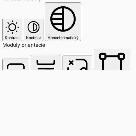
Kontrast
Kontrast
Monochromatický
Moduly orientácie
Čítacia linka
Čítacia maska
Skryť obrázky
Zvýrazniť nadpisy
Zastaviť animácie
Zvýrazniť odkazy
Zum Inhalt springen