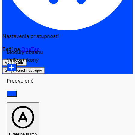
Nastavenia prístupnosti
Beží na
OneTap
Moduly obsahu
Veľkosť ikony
Vyhlásenie
Skryť panel nástrojov
Predvolené
Čitateľné písmo