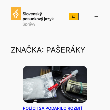
Prejsť
na
Hľadať
obsah
ZNAČKA:
PAŠERÁKY
POLÍCII SA PODARILO ROZBIŤ