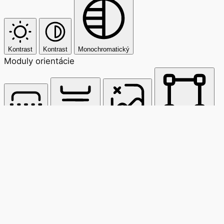
Kontrast
Kontrast
Monochromatický
Moduly orientácie
Čítacia linka
Čítacia maska
Skryť obrázky
Zvýrazniť nadpisy
Zastaviť animácie
Zvýrazniť odkazy
Zum Inhalt springen
Obnoviť nastavenia