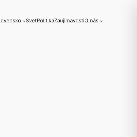
lovensko
Svet
Politika
Zaujimavosti
O nás