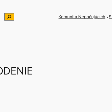
Hľadať
Komunita Nepočujúcich
S
ODENIE