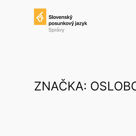
Prejsť
na
obsah
ZNAČKA:
OSLOB