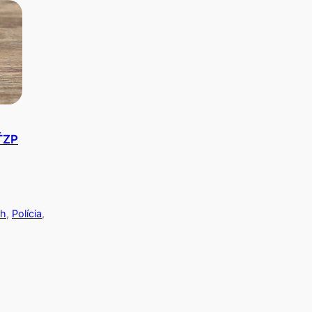
ŤZP
ch
, 
Polícia
, 