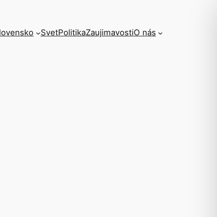
lovensko
Svet
Politika
Zaujimavosti
O nás