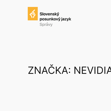
Prejsť
na
obsah
ZNAČKA:
NEVIDI