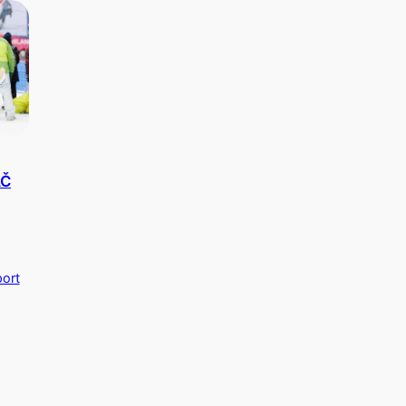
AČ
ort