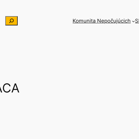
Hľadať
Komunita Nepočujúcich
S
ACA