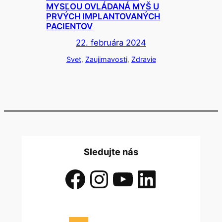
MYSĽOU OVLÁDANÁ MYŠ U
PRVÝCH IMPLANTOVANÝCH
PACIENTOV
22. februára 2024
Svet
, 
Zaujimavosti
, 
Zdravie
Sledujte nás
Facebook
Instagram
YouTube
LinkedIn