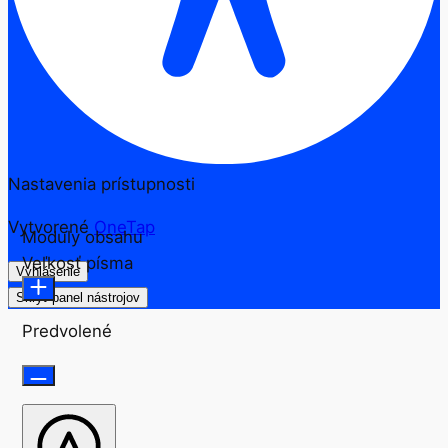
Nastavenia prístupnosti
Vytvorené
OneTap
Moduly obsahu
Veľkosť písma
Vyhlásenie
Skryť panel nástrojov
Predvolené