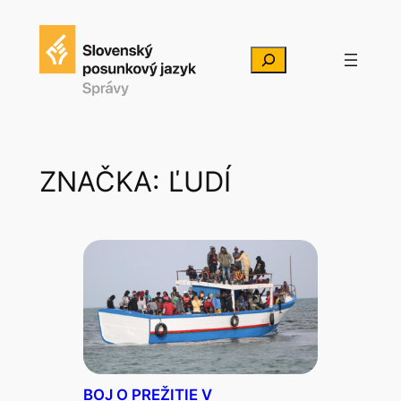
Prejsť
na
Hľadať
obsah
ZNAČKA:
ĽUDÍ
BOJ O PREŽITIE V