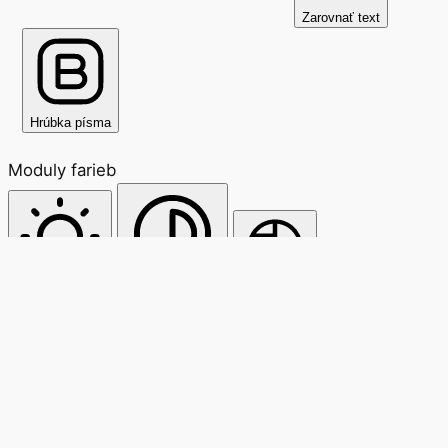
Zarovnať text
Hrúbka písma
Moduly farieb
Svetlý kontrast
Vysoký kontrast
Monochróm
Moduly orientácie
Čítacia línia
Maska na čítanie
Skryť obrázky
Zvýrazniť obsah