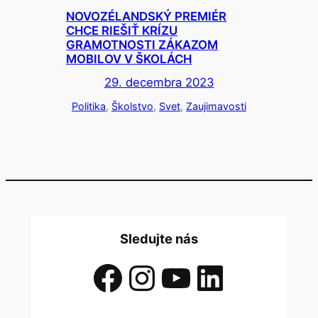
NOVOZÉLANDSKÝ PREMIÉR
CHCE RIEŠIŤ KRÍZU
GRAMOTNOSTI ZÁKAZOM
MOBILOV V ŠKOLÁCH
29. decembra 2023
Politika
, 
Školstvo
, 
Svet
, 
Zaujimavosti
Sledujte nás
Facebook
Instagram
YouTube
LinkedIn