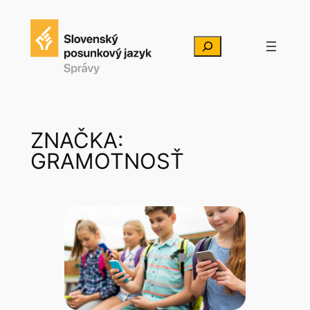
Prejsť
na
Hľadať
obsah
ZNAČKA:
GRAMOTNOSŤ