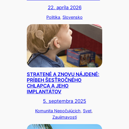
22. apríla 2026
Politika
, 
Slovensko
STRATENÉ A ZNOVU NÁJDENÉ:
PRÍBEH ŠESŤROČNÉHO
CHLAPCA A JEHO
IMPLANTÁTOV
5. septembra 2025
Komunita Nepočujúcich
, 
Svet
, 
Zaujimavosti