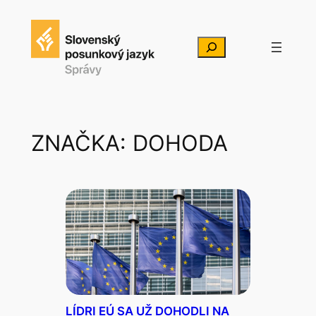
Prejsť
na
Hľadať
obsah
ZNAČKA:
DOHODA
LÍDRI EÚ SA UŽ DOHODLI NA