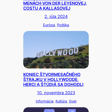
MENÁCH VON DER LEYENOVEJ,
COSTU A KALLASOVEJ
2. júla 2024
Európa
, 
Politika
KONIEC ŠTVORMESAČNÉHO
ŠTRAJKU V HOLLYWOODE,
HERCI A ŠTÚDIÁ SA DOHODLI
10. novembra 2023
Informácia
, 
Kultúra
, 
Svet