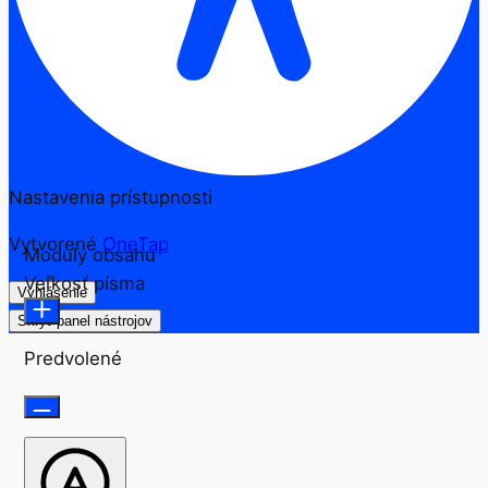
Nastavenia prístupnosti
Vytvorené
OneTap
Moduly obsahu
Veľkosť písma
Vyhlásenie
Skryť panel nástrojov
Predvolené