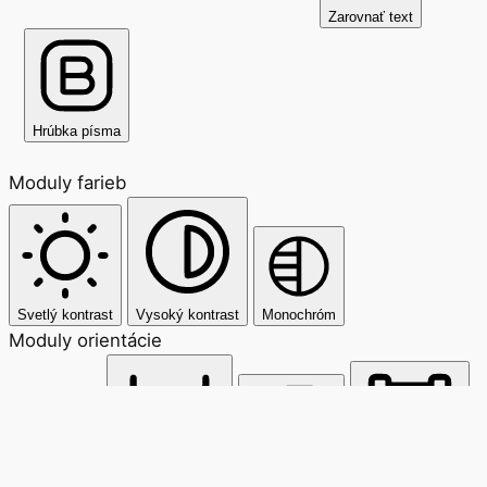
Zarovnať text
Hrúbka písma
Moduly farieb
Svetlý kontrast
Vysoký kontrast
Monochróm
Moduly orientácie
Čítacia línia
Maska na čítanie
Skryť obrázky
Zvýrazniť obsah