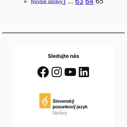
1
…
63
64
65
←
Novšie správy
Sledujte nás
Facebook
Instagram
YouTube
LinkedIn