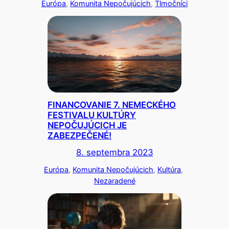
Európa
, 
Komunita Nepočujúcich
, 
Tlmočníci
FINANCOVANIE 7. NEMECKÉHO
FESTIVALU KULTÚRY
NEPOČUJÚCICH JE
ZABEZPEČENÉ!
8. septembra 2023
Európa
, 
Komunita Nepočujúcich
, 
Kultúra
, 
Nezaradené