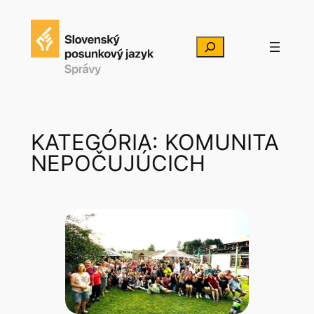
Prejsť
na
Hľadať
obsah
KATEGÓRIA:
KOMUNITA
NEPOČUJÚCICH