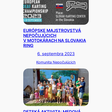
EURÓPSKE MAJSTROVSTVÁ
NEPOČUJÚCICH
V MOTOKÁRACH NA SLOVAKIA
RING
6. septembra 2023
Komunita Nepočujúcich
DETSKÁ AKTIVITA: MEDOVÁ